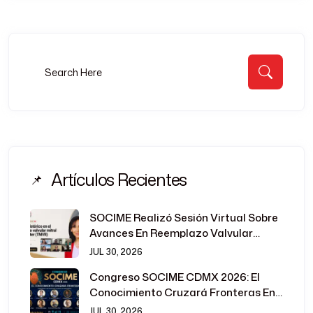
Buscar:
Busca
Artículos Recientes
SOCIME Realizó Sesión Virtual Sobre
Avances En Reemplazo Valvular
Mitral Transcatéter
JUL 30, 2026
Congreso SOCIME CDMX 2026: El
Conocimiento Cruzará Fronteras En
La Cardiología Intervencionista
JUL 30, 2026