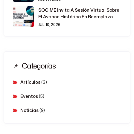
SOCIME Invita A Sesión Virtual Sobre
El Avance Histórico En Reemplazo
Valvular Mitral Transcatéter
JUL 10, 2026
Categorías
Artículos
(3)
Eventos
(5)
Noticias
(9)