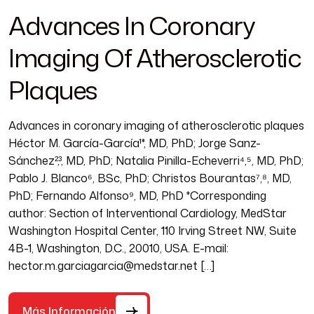
Advances In Coronary
Imaging Of Atherosclerotic
Plaques
Advances in coronary imaging of atherosclerotic plaques
Héctor M. García-García¹*, MD, PhD; Jorge Sanz-
Sánchez²,³, MD, PhD; Natalia Pinilla-Echeverri⁴,⁵, MD, PhD;
Pablo J. Blanco⁶, BSc, PhD; Christos Bourantas⁷,⁸, MD,
PhD; Fernando Alfonso⁹, MD, PhD *Corresponding
author: Section of Interventional Cardiology, MedStar
Washington Hospital Center, 110 Irving Street NW, Suite
4B-1, Washington, D.C., 20010, USA. E-mail:
hector.m.garciagarcia@medstar.net […]
Más Información