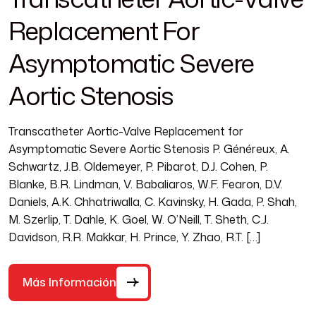
Replacement For
Asymptomatic Severe
Aortic Stenosis
Transcatheter Aortic-Valve Replacement for
Asymptomatic Severe Aortic Stenosis P. Généreux, A.
Schwartz, J.B. Oldemeyer, P. Pibarot, D.J. Cohen, P.
Blanke, B.R. Lindman, V. Babaliaros, W.F. Fearon, D.V.
Daniels, A.K. Chhatriwalla, C. Kavinsky, H. Gada, P. Shah,
M. Szerlip, T. Dahle, K. Goel, W. O’Neill, T. Sheth, C.J.
Davidson, R.R. Makkar, H. Prince, Y. Zhao, R.T. […]
Más Información