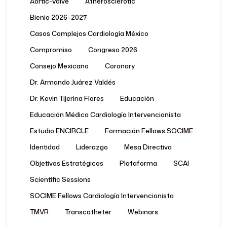
Aortic-Valve
Atherosclerotic
Bienio 2026–2027
Casos Complejos Cardiología México
Compromiso
Congreso 2026
Consejo Mexicano
Coronary
Dr. Armando Juárez Valdés
Dr. Kevin Tijerina Flores
Educación
Educación Médica Cardiología Intervencionista
Estudio ENCIRCLE
Formación Fellows SOCIME
Identidad
Liderazgo
Mesa Directiva
Objetivos Estratégicos
Plataforma
SCAI
Scientific Sessions
SOCIME Fellows Cardiología Intervencionista
TMVR
Transcatheter
Webinars