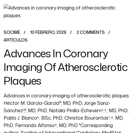
SOCIME
10 FEBRERO, 2026
2 COMMENTS
ARTÍCULOS
Advances In Coronary
Imaging Of Atherosclerotic
Plaques
Advances in coronary imaging of atherosclerotic plaques
Héctor M. García-García¹*, MD, PhD; Jorge Sanz-
Sánchez²,³, MD, PhD; Natalia Pinilla-Echeverri⁴,⁵, MD, PhD;
Pablo J. Blanco⁶, BSc, PhD; Christos Bourantas⁷,⁸, MD,
PhD; Fernando Alfonso⁹, MD, PhD *Corresponding
author: Section of Interventional Cardiology, MedStar