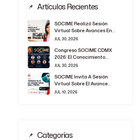
Artículos Recientes
SOCIME Realizó Sesión
Virtual Sobre Avances En
Reemplazo Valvular Mitral
JUL 30, 2026
Transcatéter
Congreso SOCIME CDMX
2026: El Conocimiento
Cruzará Fronteras En La
JUL 30, 2026
Cardiología Intervencionista
SOCIME Invita A Sesión
Virtual Sobre El Avance
Histórico En Reemplazo
JUL 10, 2026
Valvular Mitral Transcatéter
Categorías