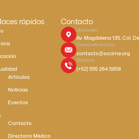
laces rápidos
Contacto
Ubicación
io
Av. Magdalena 135, Col. D
toria
Correo electrónico
contacto@socime.org
cación
Teléfono
ualidad
(+52) 555 264 5858
Artículos
Noticias
Eventos
s
Contacto
Directorio Médico