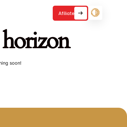
Contacto:
(+52) 555 264 5858
Afíliate
e horizon
hing soon!