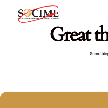
INICIO
HISTORIA
Great th
Something